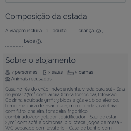
Composição da estada
A viagem incluirá
adulto
,
criança
,
bebé
.
Sobre o alojamento
7 personnes
3 salas
5 camas
Animais recusados
Casa no rés do chão, independente, virada para sul - Sala 
de jantar 27m² com lareira (lenha fornecida), televisão - 
Cozinha equipada 9m² : 3 bicos a gás e 1 bico elétrico, 
forno, máquina de lavar louça, micro-ondas, cafeteira 
com filtro, chaleira, torradeira, frigorífico 
combinado/congelador, liquidificador - Sala de estar 
27m² com sofá e poltronas, biblioteca, jogos de mesa - 
WC separado com lavatório - Casa de banho com 