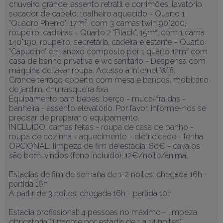
chuveiro grande, assento retrátil e corrimões, lavatório, 
secador de cabelo, toalheiro aquecido - Quarto 1 
"Quadro Phenio", 17m², com 3 camas twin 90*200, 
roupeiro, cadeiras - Quarto 2 "Black", 15m², com 1 cama 
140*190, roupeiro, secretária, cadeira e estante - Quarto 
"Capucine" em anexo composto por 1 quarto 12m² com 
casa de banho privativa e wc sanitário - Despensa com 
máquina de lavar roupa. Acesso à Internet Wifi.

Grande terraço coberto com mesa e bancos, mobiliário 
de jardim, churrasqueira fixa.

Equipamento para bebés: berço - muda-fraldas - 
banheira - assento elevatório. Por favor, informe-nos se 
precisar de preparar o equipamento.

INCLUÍDO: camas feitas - roupa de casa de banho - 
roupa de cozinha - aquecimento - eletricidade - lenha

OPCIONAL: limpeza de fim de estadia: 80€ - cavalos 
são bem-vindos (feno incluído): 12€/noite/animal

Estadias de fim de semana de 1-2 noites: chegada 16h - 
partida 16h

A partir de 3 noites: chegada 16h - partida 10h

Estadia profissional: 4 pessoas no máximo - limpeza 
obrigatória (1 pacote por estadia de 1 a 14 noites).
