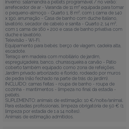
inverno: salamandra a pellets programável / no verão: 
arrefecedor de ar - Varanda de 11 m² equipada para tomar 
o pequeno-almoço - Quarto 1, 8 m², com 1 cama de 140 
x 190, arrumação - Casa de banho com duche italiano, 
lavatório, secador de cabelo e sanita - Quarto 2, 14 m², 
com 1 cama de 160 × 200 e casa de banho privativa com 
duche e lavatório.

Televisão - Wi-Fi.

Equipamento para bebés: berço de viagem, cadeira alta, 
escadote.

Terraço em madeira com mobiliário de jardim, 
espreguiçadeira, banco, churrasqueira a carvão - Pátio 
coberto também equipado como zona de refeições.

Jardim privado arborizado e florido, rodeado por muros 
de pedra (não fechado na parte de trás do jardim).

INCLUÍDO: camas feitas - roupa de banho - roupa de 
cozinha - mantimentos - limpeza no final da estadia - 
pellets.

SUPLEMENTO: animais de estimação: 10 €/noite/animal.

Para estadias profissionais, limpeza obrigatória de 50 € (1 
limpeza por estadia de 1 a 14 noites).

Animais de estimação admitidos.