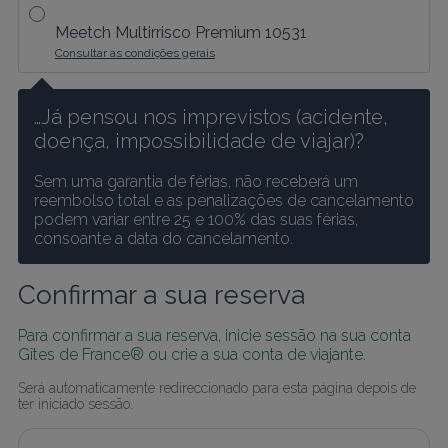
Meetch Multirrisco Premium 10531
Consultar as condições gerais
…Já pensou nos imprevistos (acidente, 
doença, impossibilidade de viajar)?
Sem uma garantia de férias, não receberá um 
reembolso total e as penalizações de cancelamento 
podem variar entre 25 e 100% das suas férias, 
consoante a data do cancelamento.
Confirmar a sua reserva
Para confirmar a sua reserva, inicie sessão na sua conta 
Gîtes de France® ou crie a sua conta de viajante.
Será automaticamente redireccionado para esta página depois de 
ter iniciado sessão.