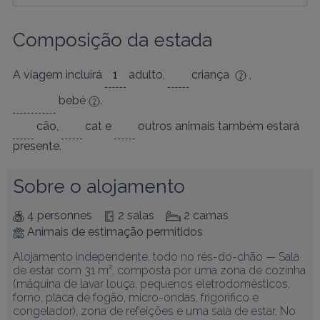
Composição da estada
A viagem incluirá
adulto
,
criança
,
bebé
.
cão
,
cat
e
outros animais
também estará
presente.
Sobre o alojamento
4 personnes
2 salas
2 camas
Animais de estimação permitidos
Alojamento independente, todo no rés-do-chão — Sala 
de estar com 31 m², composta por uma zona de cozinha 
(máquina de lavar louça, pequenos eletrodomésticos, 
forno, placa de fogão, micro-ondas, frigorífico e 
congelador), zona de refeições e uma sala de estar. No 