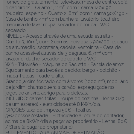
fornecido gratuitamente), televisão, mesa de centro, sofá 
e cadeirões - Quarto 1, 11m², com 1 cama 140x190, 
roupeiro, espelho - Quarto 2, 6m², com 1 cama 90X 190 - 
Casa de banho 4m² com banheira, lavatório, toalheiro, 
máquina de lavar roupa, secador de roupa - WC 
separado.

NÍVEL 1 - Acesso através de uma escada estreita - 
Quarto 3, 10m², com 2 camas individuais 90x200, espaço 
de arrumação, secretária, cadeira, ventoinha - Casa de 
banho acessível através de 3 degraus, 6,7m² com 
lavatório, duche, secador de cabelo e WC.

Wifi - Televisão - Máquina de Raclette - Panela de arroz

Equipamento para bebés a pedido: berço - colchão - 
muda-fraldas - cadeira alta.

Grande jardim fechado com árvores (1000 m²), mobiliário 
de jardim, churrasqueira a carvão, espreguiçadeiras, 
jogos ao ar livre, abrigo para bicicletas.

INCLUÍDO: camas feitas - roupa de cozinha - lenha (1/3 
de um estéreo) - eletricidade até 8 kWh/dia.

OPÇÕES: taxa de limpeza 50€ - toalhas 
5€/pessoa/estadia - Eletricidade à leitura do contador, 
acima de 8kWh/dia a pagar ao proprietário - Lenha: 80€ 
/ Stère (a pagar ao proprietário)

SUPLEMENTO PARA ANIMAIS DE ESTIMAÇÃO: 