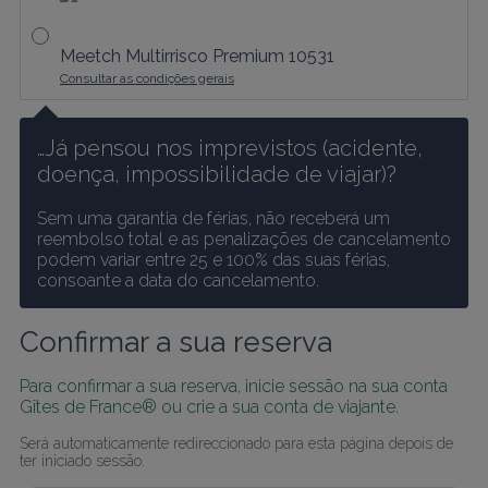
Meetch Multirrisco Premium 10531
Consultar as condições gerais
…Já pensou nos imprevistos (acidente, 
doença, impossibilidade de viajar)?
Sem uma garantia de férias, não receberá um 
reembolso total e as penalizações de cancelamento 
podem variar entre 25 e 100% das suas férias, 
consoante a data do cancelamento.
Confirmar a sua reserva
Para confirmar a sua reserva, inicie sessão na sua conta 
Gîtes de France® ou crie a sua conta de viajante.
Será automaticamente redireccionado para esta página depois de 
ter iniciado sessão.