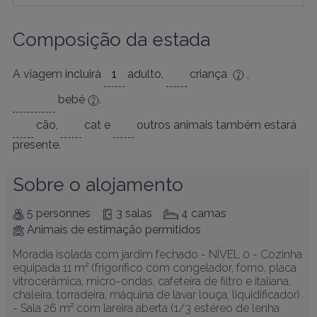
Composição da estada
A viagem incluirá
adulto
,
criança
,
bebé
.
cão
,
cat
e
outros animais
também estará
presente.
Sobre o alojamento
5 personnes
3 salas
4 camas
Animais de estimação permitidos
Moradia isolada com jardim fechado - NÍVEL 0 - Cozinha 
equipada 11 m² (frigorífico com congelador, forno, placa 
vitrocerâmica, micro-ondas, cafeteira de filtro e italiana, 
chaleira, torradeira, máquina de lavar louça, liquidificador) 
- Sala 26 m² com lareira aberta (1/3 estéreo de lenha 