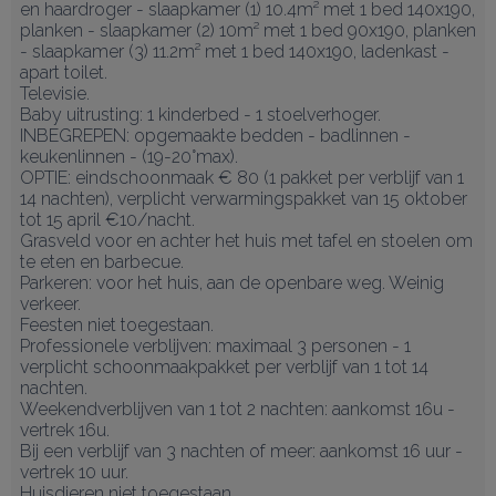
en haardroger - slaapkamer (1) 10.4m² met 1 bed 140x190, 
planken - slaapkamer (2) 10m² met 1 bed 90x190, planken 
- slaapkamer (3) 11.2m² met 1 bed 140x190, ladenkast - 
apart toilet.

Televisie.

Baby uitrusting: 1 kinderbed - 1 stoelverhoger.

INBEGREPEN: opgemaakte bedden - badlinnen - 
keukenlinnen - (19-20°max).

OPTIE: eindschoonmaak € 80 (1 pakket per verblijf van 1 
14 nachten), verplicht verwarmingspakket van 15 oktober 
tot 15 april €10/nacht.

Grasveld voor en achter het huis met tafel en stoelen om 
te eten en barbecue.

Parkeren: voor het huis, aan de openbare weg. Weinig 
verkeer.

Feesten niet toegestaan.

Professionele verblijven: maximaal 3 personen - 1 
verplicht schoonmaakpakket per verblijf van 1 tot 14 
nachten.

Weekendverblijven van 1 tot 2 nachten: aankomst 16u - 
vertrek 16u.

Bij een verblijf van 3 nachten of meer: aankomst 16 uur - 
vertrek 10 uur.

Huisdieren niet toegestaan.
