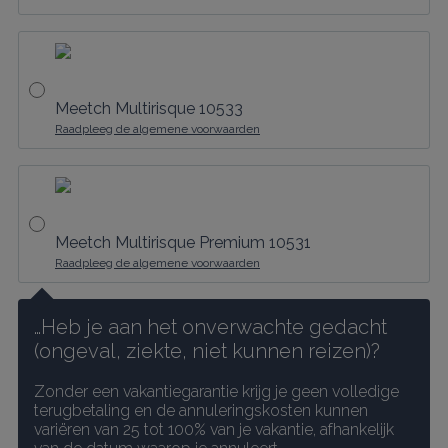
Meetch Multirisque 10533
Raadpleeg de algemene voorwaarden
Meetch Multirisque Premium 10531
Raadpleeg de algemene voorwaarden
…Heb je aan het onverwachte gedacht 
(ongeval, ziekte, niet kunnen reizen)?
Zonder een vakantiegarantie krijg je geen volledige 
terugbetaling en de annuleringskosten kunnen 
variëren van 25 tot 100% van je vakantie, afhankelijk 