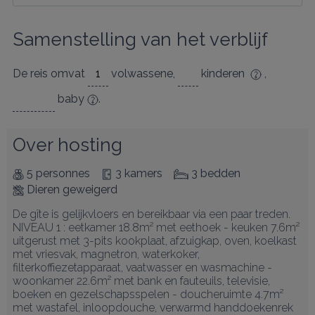
Samenstelling van het verblijf
De reis omvat
volwassene
,
kinderen
,
baby
.
Over hosting
5 personnes
3 kamers
3 bedden
Dieren geweigerd
De gîte is gelijkvloers en bereikbaar via een paar treden. 
NIVEAU 1 : eetkamer 18.8m² met eethoek - keuken 7.6m² 
uitgerust met 3-pits kookplaat, afzuigkap, oven, koelkast 
met vriesvak, magnetron, waterkoker, 
filterkoffiezetapparaat, vaatwasser en wasmachine - 
woonkamer 22.6m² met bank en fauteuils, televisie, 
boeken en gezelschapsspelen - doucheruimte 4.7m² 
met wastafel, inloopdouche, verwarmd handdoekenrek 