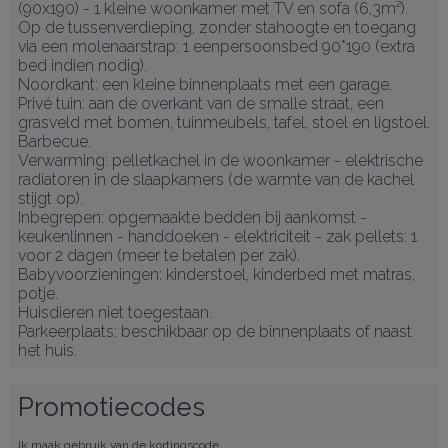
(90x190) - 1 kleine woonkamer met TV en sofa (6,3m²). 
Op de tussenverdieping, zonder stahoogte en toegang 
via een molenaarstrap: 1 eenpersoonsbed 90*190 (extra 
bed indien nodig).

Noordkant: een kleine binnenplaats met een garage.

Privé tuin: aan de overkant van de smalle straat, een 
grasveld met bomen, tuinmeubels, tafel, stoel en ligstoel. 
Barbecue.

Verwarming: pelletkachel in de woonkamer - elektrische 
radiatoren in de slaapkamers (de warmte van de kachel 
stijgt op).

Inbegrepen: opgemaakte bedden bij aankomst - 
keukenlinnen - handdoeken - elektriciteit - zak pellets: 1 
voor 2 dagen (meer te betalen per zak).

Babyvoorzieningen: kinderstoel, kinderbed met matras, 
potje.

Huisdieren niet toegestaan.

Parkeerplaats: beschikbaar op de binnenplaats of naast 
het huis.
Promotiecodes
Ik maak gebruik van de kortingscode