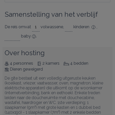
Samenstelling van het verblijf
De reis omvat
volwassene
,
kinderen
,
baby
.
Over hosting
4 personnes
2 kamers
4 bedden
Dieren geweigerd
De gîte bestaat uit een volledig uitgeruste keuken 
(koelkast, vriezer, vaatwasser, oven, magnetron, kleine 
elektrische apparaten) die uitkomt op de woonkamer 
(internetverbinding, bank en eethoek). Enkele treden 
leiden naar de doucheruimte met douchecabine, 
wastafel, haardroger en WC. 1ste verdieping: 1 
slaapkamer (9m²) met grote kasten en 1 dubbel bed 
(140x190) - 1 slaapkamer (7m²) met 2 enkele bedden 