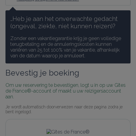
…Heb je aan het onverwachte gedacht 
(ongeval, ziekte, niet kunnen reizen)?
Zonder een vakantiegarantie krijg je geen volledige 
terugbetaling en de annuleringskosten kunnen 
variëren van 25 tot 100% van je vakantie, afhankelijk 
van de datum waarop je annuleert.
Bevestig je boeking
Om uw reservering te bevestigen, logt u in op uw Gîtes 
de France®-account of maakt u uw reizigersaccount 
aan.
Je wordt automatisch doorverwezen naar deze pagina zodra je 
bent ingelogd.