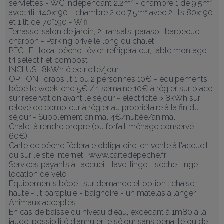
serviettes - WC indépendant 2.2m² - chambre 1 de 9.5m² 
avec 1lit 140x190 - chambre 2 de 7.5m² avec 2 lits 80x190 
et 1 lit de 70*190 - Wifi

Terrasse, salon de jardin, 2 transats, parasol, barbecue 
charbon - Parking privé le long du chalet.

PÊCHE : local pêche : évier, réfrigérateur, table montage, 
tri sélectif et compost

INCLUS : 8kWh électricité/jour

OPTION : draps lit 1 ou 2 personnes 10€ - équipements 
bébé le week-end 5€ / 1 semaine 10€ à régler sur place, 
sur réservation avant le séjour - électricité > 8kWh sur 
relevé de compteur à régler au propriétaire à la fin du 
séjour - Supplément animal 4€/nuitée/animal

Chalet à rendre propre (ou forfait ménage conservé 
60€).

Carte de pêche fédérale obligatoire, en vente à l'accueil 
ou sur le site internet : www.cartedepeche.fr

Services payants à l'accueil : lave-linge - sèche-linge - 
location de vélo

Équipements bébé -sur demande et option : chaise 
haute - lit parapluie - baignoire - un matelas à langer

Animaux acceptés

En cas de baisse du niveau d'eau, excédant à 1m80 à la 
jauge, possibilité d'annuler le séjour sans pénalité ou de 