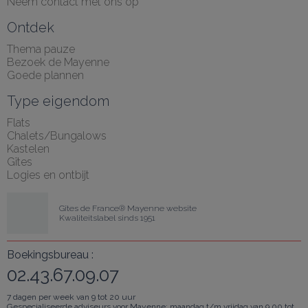
Neem contact met ons op
Ontdek
Thema pauze
Bezoek de Mayenne
Goede plannen
Type eigendom
Flats
Chalets/Bungalows
Kastelen
Gîtes
Logies en ontbijt
Gîtes de France® Mayenne website
Kwaliteitslabel sinds 1951
Boekingsbureau :
02.43.67.09.07
7 dagen per week van 9 tot 20 uur
Gespecialiseerde adviseurs voor Mayenne: maandag t/m vrijdag van 9.00 tot