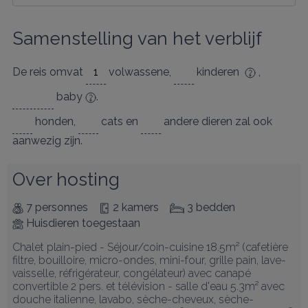
Samenstelling van het verblijf
De reis omvat
volwassene
,
kinderen
,
baby
.
honden
,
cats
en
andere dieren
zal ook
aanwezig zijn.
Over hosting
7 personnes
2 kamers
3 bedden
Huisdieren toegestaan
Chalet plain-pied - Séjour/coin-cuisine 18.5m² (cafetière 
filtre, bouilloire, micro-ondes, mini-four, grille pain, lave-
vaisselle, réfrigérateur, congélateur) avec canapé 
convertible 2 pers. et télévision - salle d'eau 5.3m² avec 
douche italienne, lavabo, sèche-cheveux, sèche-