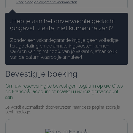
Raadpleeg de algemene voorwaarden
…Heb je aan het onverwachte gedacht 
(ongeval, ziekte, niet kunnen reizen)?
Zonder een vakantiegarantie krijg je geen volledige 
terugbetaling en de annuleringskosten kunnen 
variëren van 25 tot 100% van je vakantie, afhankelijk 
van de datum waarop je annuleert.
Bevestig je boeking
Om uw reservering te bevestigen, logt u in op uw Gîtes 
de France®-account of maakt u uw reizigersaccount 
aan.
Je wordt automatisch doorverwezen naar deze pagina zodra je 
bent ingelogd.