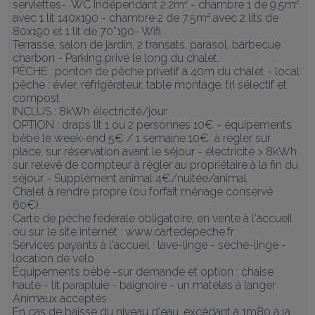
serviettes-  WC indépendant 2.2m² - chambre 1 de 9.5m² 
avec 1 lit 140x190 - chambre 2 de 7.5m² avec 2 lits de 
80x190 et 1 lit de 70*190- Wifi 

Terrasse, salon de jardin, 2 transats, parasol, barbecue 
charbon - Parking privé le long du chalet. 

PÊCHE : ponton de pêche privatif à 40m du chalet - local 
pêche : évier, réfrigérateur, table montage, tri sélectif et 
compost

INCLUS : 8kWh électricité/jour 

OPTION : draps lit 1 ou 2 personnes 10€ - équipements 
bébé le week-end 5€ / 1 semaine 10€  à régler sur 
place, sur réservation avant le séjour - électricité > 8kWh 
sur relevé de compteur à régler au propriétaire à la fin du 
séjour - Supplément animal 4€/nuitée/animal 

Chalet à rendre propre (ou forfait ménage conservé 
60€). 

Carte de pêche fédérale obligatoire, en vente à l'accueil 
ou sur le site internet : www.cartedepeche.fr 

Services payants à l'accueil : lave-linge - sèche-linge - 
location de vélo

Équipements bébé -sur demande et option : chaise 
haute - lit parapluie - baignoire - un matelas à langer 

Animaux acceptés 

En cas de baisse du niveau d'eau, excédant à 1m80 à la 