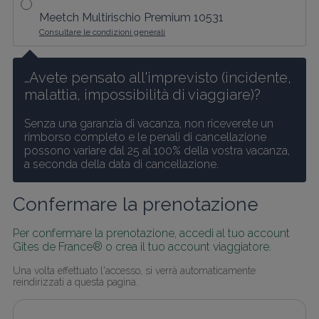
Meetch Multirischio Premium 10531
Consultare le condizioni generali
…Avete pensato all'imprevisto (incidente, 
malattia, impossibilità di viaggiare)?
Senza una garanzia di vacanza, non riceverete un 
rimborso completo e le penali di cancellazione 
possono variare dal 25 al 100% della vostra vacanza, 
a seconda della data di cancellazione.
Confermare la prenotazione
Per confermare la prenotazione, accedi al tuo account 
Gîtes de France® o crea il tuo account viaggiatore.
Una volta effettuato l'accesso, si verrà automaticamente 
reindirizzati a questa pagina.