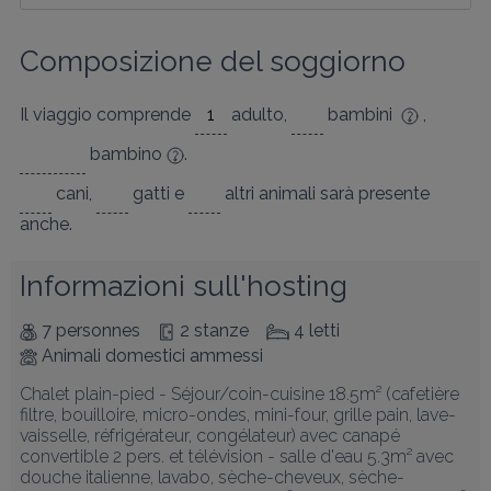
Composizione del soggiorno
Il viaggio comprende
adulto
,
bambini
,
bambino
.
cani
,
gatti
e
altri animali
sarà presente
anche.
Informazioni sull'hosting
7 personnes
2 stanze
4 letti
Animali domestici ammessi
Chalet plain-pied - Séjour/coin-cuisine 18.5m² (cafetière 
filtre, bouilloire, micro-ondes, mini-four, grille pain, lave-
vaisselle, réfrigérateur, congélateur) avec canapé 
convertible 2 pers. et télévision - salle d'eau 5.3m² avec 
douche italienne, lavabo, sèche-cheveux, sèche-