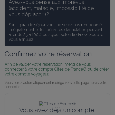
Avez-vous pensé aux imprévus 
(accident, maladie, impossibilité de 
vous déplacer…) ?
Sans garantie séjour vous ne serez pas remboursé 
intégralement et les pénalités d’annulation peuvent 
aller de 25 à 100% du séjour selon la date à laquelle 
vous annulez.
Confirmez votre réservation
Afin de valider votre réservation, merci de vous 
connecter à votre compte Gîtes de France® ou de créer 
votre compte voyageur.
Vous serez automatiquement redirigé vers cette page après votre 
connexion.
Vous avez déjà un compte 