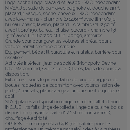
linge, sèche-linge, placard et lavabo - WC indépendant. 
NIVEAU 1 : salle de bain avec baignoire et douche 11m², 
placard, 1 vasque, sèche-cheveux - WC indépendant 
avec lave-mains - chambre (1) 12.6m² avec lit 140*190, 
bureau, chaise, lavabo, placard - chambre (2) 12.50m² 
avec lit 140*190, bureau, chaise, placard - chambre (3) 
15m² avec 1 lit 160*200 et 1 lit 140*190, armoires. 

Grande cour pour garer les voitures et préau pour 1 
voiture. Portail d'entrée électrique.

Équipement bébé : lit parapluie et matelas, barrière pour 
escaliers.

Activités intérieur : jeux de société (Monopoly, Devine 
tête, Mastermind, Qui est-ce?...), livres, tapis de course à 
disposition.

Extérieurs : sous le préau : table de ping-pong, jeux de 
boules, raquettes de badminton avec volants, salon de 
jardin, 2 transats, plancha à gaz  uniquement en juillet et 
août 

SPA 4 places à disposition uniquement en juillet et août.

INCLUS : lits faits, linge de toilette, linge de cuisine, bois à 
disposition (payant à partir d'1/2 stère consommé), 
chauffage électricité.

OPTION: le ménage est à 65€ (obligatoire pour les 
professionnels, un ménage par séjour de 1 à 14 nuitées)
