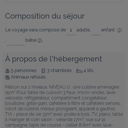
Composition du séjour
Le voyage sera composé de
adulte
,
enfant
,
bébé
.
À propos de l'hébergement
5 personnes
3 chambres
4 lits
Animaux refusés
Maison sur 2 niveaux. NIVEAU 0 : une cuisine aménagée 
15m² (four, table de cuisson 3 feux, micro-ondes, lave-
vaisselle, réfrigérateur, compartiment congélateur, 
bouilloire, grille-pain, cafetière à filtre et cafetière senseo, 
robot de cuisine, mixeur plongeant, appareil à gaufres, 
TV) - pièce de vie 31m² avec poêle à bois, TV, piano, table 
à manger et coin salon - véranda 17m², vue sur la 
campagne, tapis de course - cellier 8.6m² avec lave-