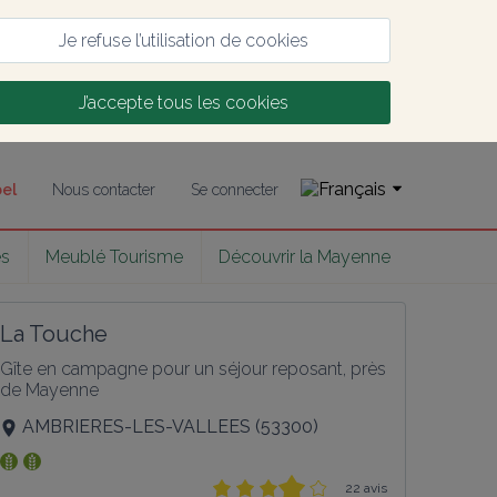
Je refuse l’utilisation de cookies
J’accepte tous les cookies
bel
Nous contacter
Se connecter
es
Meublé Tourisme
Découvrir la Mayenne
La Touche
Gîte en campagne pour un séjour reposant, près 
de Mayenne
AMBRIERES-LES-VALLEES
(
53300
)
22 avis