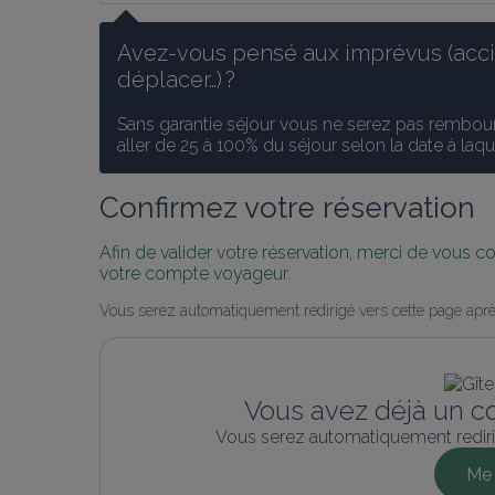
Avez-vous pensé aux imprévus (accid
déplacer…) ?
Sans garantie séjour vous ne serez pas rembours
aller de 25 à 100% du séjour selon la date à laq
Confirmez votre réservation
Afin de valider votre réservation, merci de vous 
votre compte voyageur.
Vous serez automatiquement redirigé vers cette page aprè
Vous avez déjà un c
Vous serez automatiquement rediri
Me 