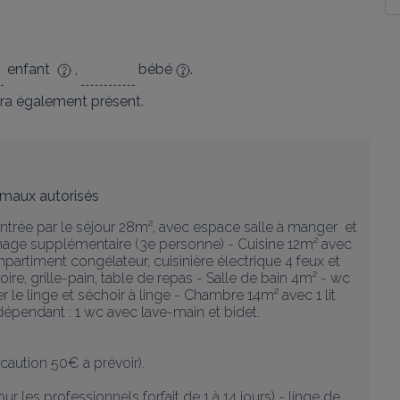
enfant
,
bébé
.
ra également présent.
maux autorisés
entrée par le séjour 28m², avec espace salle à manger  et 
hage supplémentaire (3e personne) - Cuisine 12m² avec 
partiment congélateur, cuisinière électrique 4 feux et 
loire, grille-pain, table de repas - Salle de bain 4m² - wc 
e linge et séchoir à linge - Chambre 14m² avec 1 lit 
dépendant : 1 wc avec lave-main et bidet.

aution 50€ à prévoir).

 les professionnels forfait de 1 à 14 jours) - linge de 