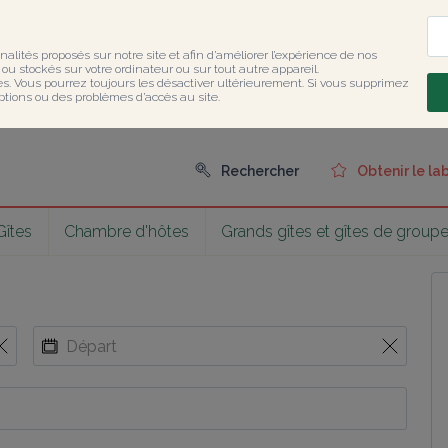
nalités proposés sur notre site et afin d’améliorer l’expérience de nos 
u stockés sur votre ordinateur ou sur tout autre appareil.

ies. Vous pourrez toujours les désactiver ultérieurement. Si vous supprimez 
ptions ou des problèmes d’accès au site.
Rechercher
Obtenir le la
Gîtes
Chambre d'hôtes
Grands gîtes et gîtes de group