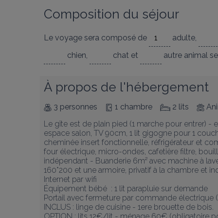
Composition du séjour
Le voyage sera composé de
adulte
,
chien
,
chat
et
autre animal
se
À propos de l'hébergement
3 personnes
1 chambre
2 lits
Ani
Le gîte est de plain pied (1 marche pour entrer) - 
espace salon, TV 90cm, 1 lit gigogne pour 1 couc
cheminée insert fonctionnelle, réfrigérateur et com
four électrique, micro-ondes, cafetière filtre, bouil
indépendant - Buanderie 6m² avec machine à laver l
160*200 et une armoire, privatif à la chambre et in
Internet par wifi 

Équipement bébé  : 1 lit parapluie sur demande

Portail avec fermeture par commande électrique (c
INCLUS : linge de cuisine - 1ere brouette de bois.

OPTION : lits 12€/lit - ménage 60€ (obligatoire pour