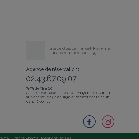
Site de Gîtes de France® Mayenne
Label de qualité depuis 1951
Agence de réservation :
02.43.67.09.07
7j/7j de 9h à 20h
Conseillères spécialistes de la Mayenne : du lundi
au vendredi de 9h à 18h30 et samedi de 11h à 18h
02.43.67.09.07
vente
Crédits Photos
Mentions légales