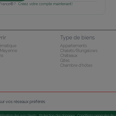
 France® ? 
Créez votre compte maintenant !
rir
Type de biens
hématique
Appartements
a Mayenne
Chalets/Bungalows
ns
Châteaux
Gîtes
Chambre d'hôtes
ur vos réseaux préférés
ilisation des avis clients
Protection des données
Conditions générales de 