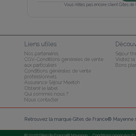
Vous n’êtes pas encore client Gîtes de
Liens utiles
Découv
Nos partenaires
Séjour t
CGV-Conditions générales de vente 
Visitez l
aux particuliers
Bons pla
Conditions générales de vente 
professionnels
Assurance Séjour Meetch
Obtenir le label
Qui sommes nous ?
Nous contacter
Retrouvez la marque Gîtes de France® Mayenne s
© 2026 Gîtes de France® Mayenne
Conditions générales d'ut